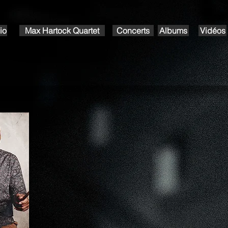
io
Max Hartock Quartet
Concerts
Albums
Vidéos
Disc
clic on the images to listen